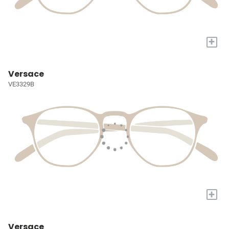
+
Versace
VE3329B
+
Versace