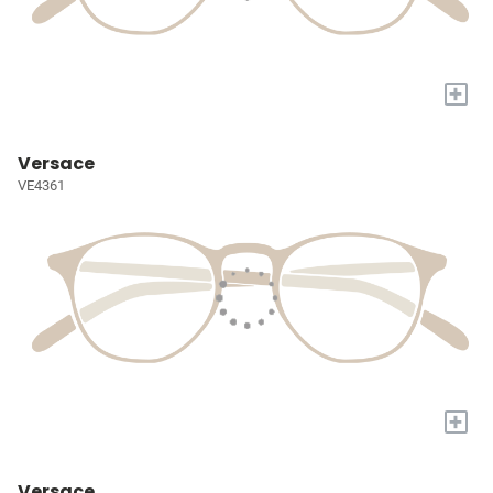
+
Versace
VE4361
+
Versace