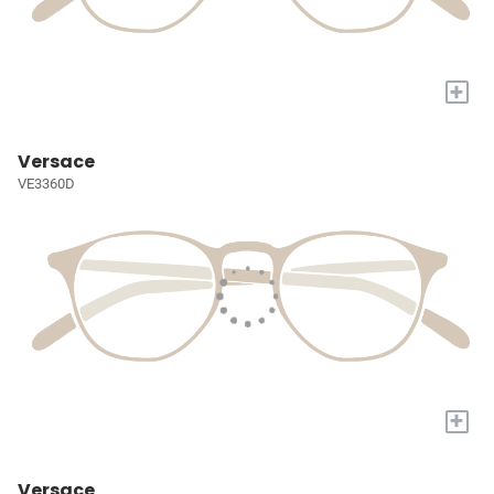
+
Versace
VE3360D
+
Versace