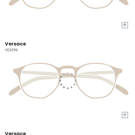
+
Versace
VE4296
+
Versace