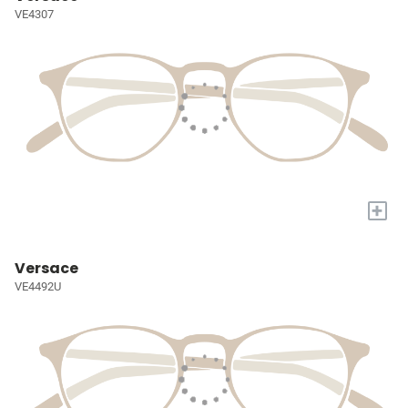
VE4307
+
Versace
VE4492U