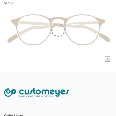
VE1275
+
Quick Links