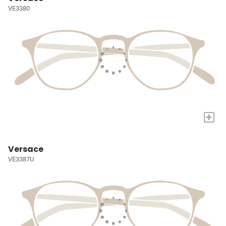
VE3380
+
Versace
VE3387U