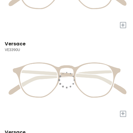
+
Versace
VE3390U
+
Versace