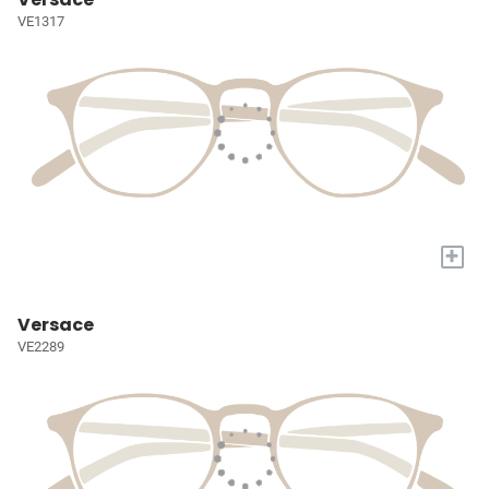
VE1317
+
Versace
VE2289