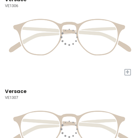
VE1306
+
Versace
VE1307