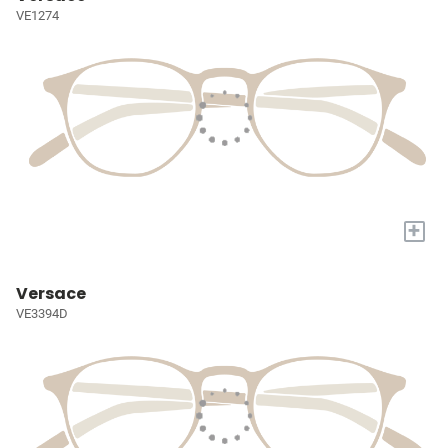
VE1274
+
Versace
VE3394D