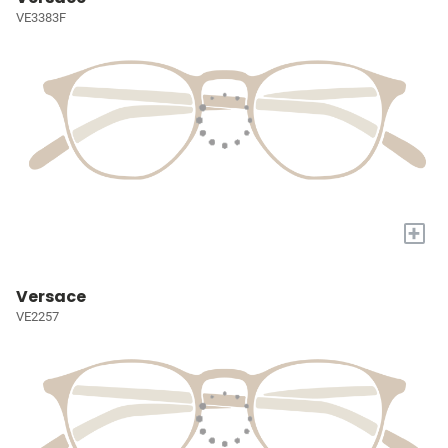
VE3383F
+
Versace
VE2257