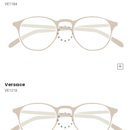
VE1184
+
Versace
VE1218