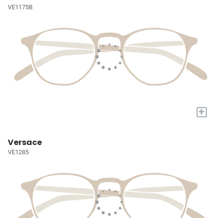
VE1175B
+
Versace
VE1285