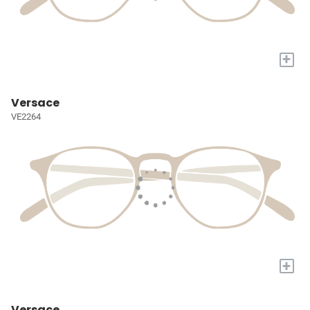
+
Versace
VE2264
+
Versace