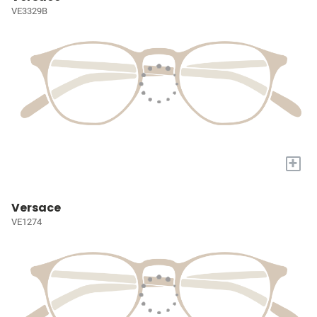
VE3329B
+
Versace
VE1274