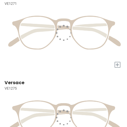
VE1271
+
Versace
VE1275