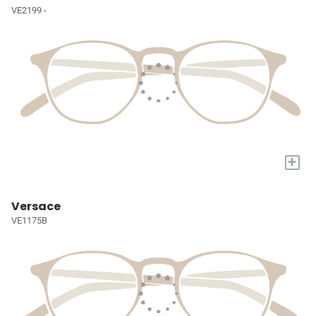
VE2199 -
+
Versace
VE1175B