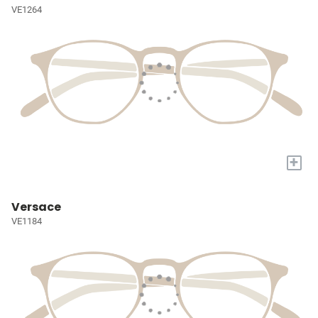
VE1264
+
Versace
VE1184