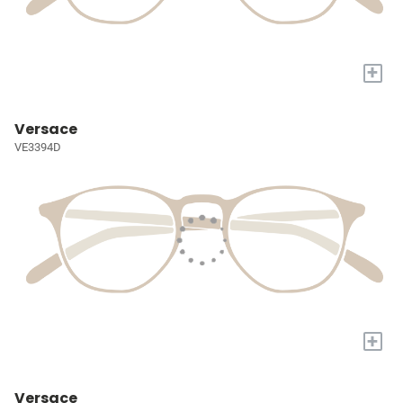
+
Versace
VE3394D
+
Versace