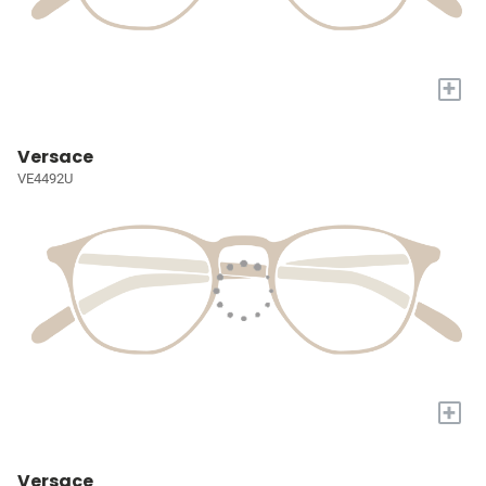
+
Versace
VE4492U
+
Versace