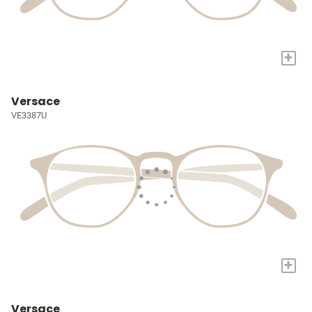
+
Versace
VE3387U
+
Versace