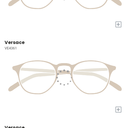
+
Versace
VE4361
+
Versace