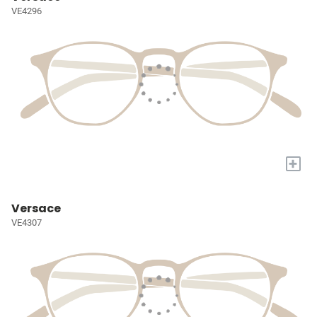
VE4296
+
Versace
VE4307