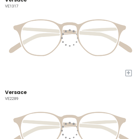
VE1317
+
Versace
VE2289