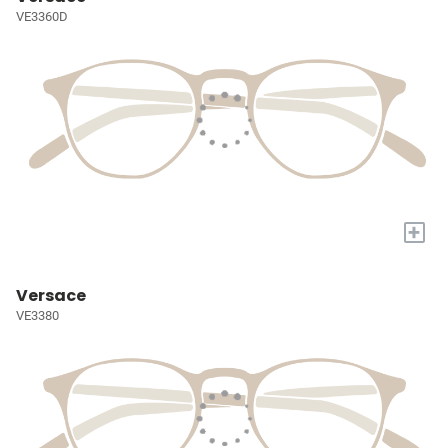
VE3360D
+
Versace
VE3380