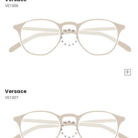
VE1306
+
Versace
VE1307