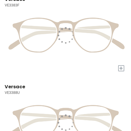
VE3383F
+
Versace
VE3388U