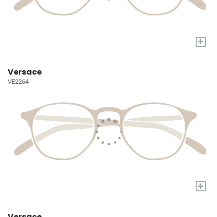
+
Versace
VE2264
+
Versace