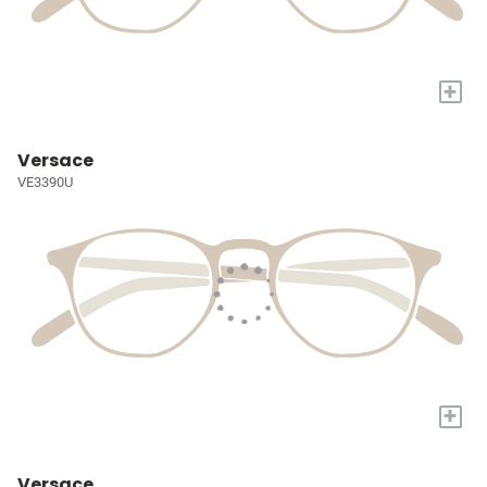
+
Versace
VE3390U
+
Versace