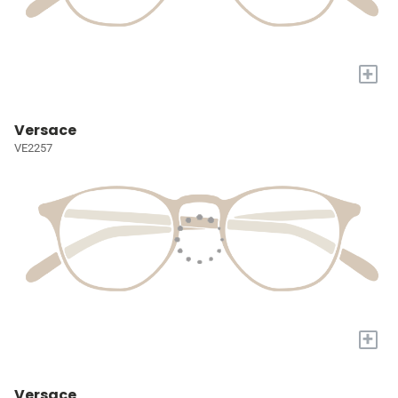
+
Versace
VE2257
+
Versace